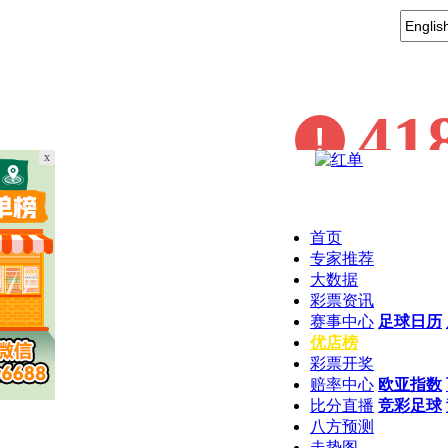
x
首页
专家推荐
大数据
彩票资讯
赛事中心
足球日历
优店榜
彩票开奖
赔率中心
欧亚指数
比分直播
竞彩足球
八方预测
走势图