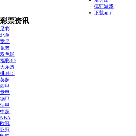
疯狂游戏
下载app
彩票资讯
足彩
北单
竞足
竞篮
双色球
福彩3D
大乐透
排3排5
英超
西甲
意甲
德甲
法甲
中超
NBA
欧冠
亚冠