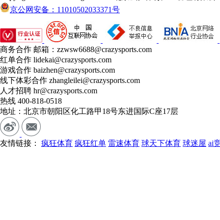
京公网安备：11010502033371号
商务合作 邮箱：zzwsw6688@crazysports.com
红单合作 lidekai@crazysports.com
游戏合作 baizhen@crazysports.com
线下体彩合作 zhangleilei@crazysports.com
人才招聘 hr@crazysports.com
热线 400-818-0518
地址：北京市朝阳区化工路甲18号东进国际C座17层
友情链接：
疯狂体育
疯狂红单
雷速体育
球天下体育
球迷屋
a