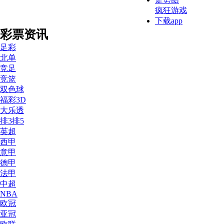
疯狂游戏
下载app
彩票资讯
足彩
北单
竞足
竞篮
双色球
福彩3D
大乐透
排3排5
英超
西甲
意甲
德甲
法甲
中超
NBA
欧冠
亚冠