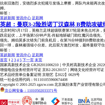
抗依旧激烈，安德烈多次犯规引发场上摩擦，两队均未能再次改
姆。
标签：
英超新闻
资讯中心
足彩网
英超：曼联3-2险胜诺丁汉森林 B费助攻
北京时间5月17日，英格兰足球超级联赛第37轮迎来焦点对决
跌宕起伏，上半场第5分钟卢克-肖贴地斩破门助红魔闪击领先
领先。姆伯莫多次错失门前良机后，在第76分钟接到B费助攻抢
回一球，森林顽强缩小分差。此后双方激烈对攻，最终曼联守住
标签：
英超新闻
资讯中心
足彩网
首页
1
2
3
4
5
下一页
末页
国家高新技术企业 GR202011006210｜中关村高新技术企业 202204
增值电信业务经营许可证 京B2-20120157｜网络文化经营许可证 京网
艺术品经营单位备案证明 京朝艺【2022】0029号
统一社会信用代码：911101055960674408
Copyright © 2001-2025 zgzcw.com 北京疯狂体育产业管理有
京公网安备：11010502033371号