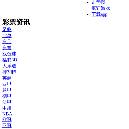
走势图
疯狂游戏
下载app
彩票资讯
足彩
北单
竞足
竞篮
双色球
福彩3D
大乐透
排3排5
英超
西甲
意甲
德甲
法甲
中超
NBA
欧冠
亚冠