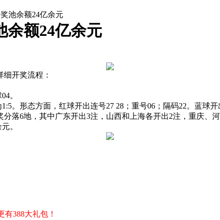
 奖池余额24亿余元
奖池余额24亿余元
是详细开奖流程：
球04。
为1:5。形态方面，红球开出连号27 28；重号06；隔码22。蓝球开
头奖分落6地，其中广东开出3注，山西和上海各开出2注，重庆、河
余元。
更有388大礼包！