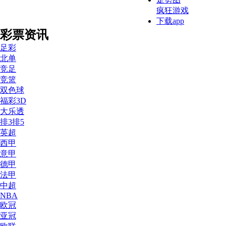
疯狂游戏
下载app
彩票资讯
足彩
北单
竞足
竞篮
双色球
福彩3D
大乐透
排3排5
英超
西甲
意甲
德甲
法甲
中超
NBA
欧冠
亚冠