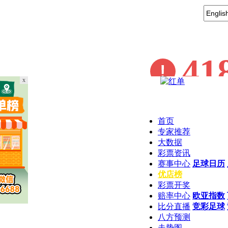
x
首页
专家推荐
大数据
彩票资讯
赛事中心
足球日历
优店榜
彩票开奖
赔率中心
欧亚指数
比分直播
竞彩足球
八方预测
走势图