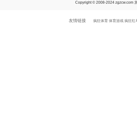
Copyright © 2008-2024 zgzcw.com
友情链接
疯狂体育
体育游戏
疯狂红