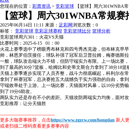
欧联
您现在的位置：
彩票资讯
>
竞彩篮球
【篮球】周六301WNBA
【篮球】周六301WNBA常规赛
2025年06月14日 11:11
来源：
足彩网
浏览次数：0
标签：
竞彩篮球
竞彩足球赛程
竞彩篮球比分
篮球分析
竞彩篮球周六301：火花VS天猫
比赛时间：2025-6-15 01：00
火花上赛季选中了榜眼秀布林克和四号秀杰克逊，但布林克早早
帅，林恩罗伯茨接任，球队补强了冠军后卫普拉姆，梅赛德斯拉
一般，球队攻击端火力不错，但防守端实力有限。上一场比赛，
到了最高的30分7篮板，哈姆比和史蒂文斯合力拿到了38分18篮
天猫上赛季逐步实现了人员齐整，战斗力彻底崛起，科利尔在常
拿到了杯赛冠军，总决赛抢五大战憾负于实力强劲的自由，拿到
守端效率处于上游。上一场比赛，天猫面对风暴，以10分劣势输
到了19分6助攻。
两队实力还是存在不小的差距。天猫攻防两端实力均衡，面对攻
竞彩推荐：让分天猫胜
--------------------------------------
更多大咖赛事推荐，点击
https://www.zgzcw.com/hongdan
新人更
或者扫描二维码查看更多赛事内容