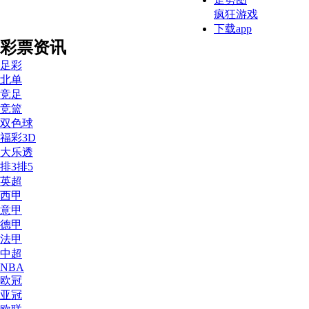
疯狂游戏
下载app
彩票资讯
足彩
北单
竞足
竞篮
双色球
福彩3D
大乐透
排3排5
英超
西甲
意甲
德甲
法甲
中超
NBA
欧冠
亚冠