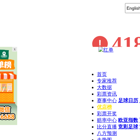
x
首页
专家推荐
大数据
彩票资讯
赛事中心
足球日历
优店榜
彩票开奖
赔率中心
欧亚指数
比分直播
竞彩足球
八方预测
走势图