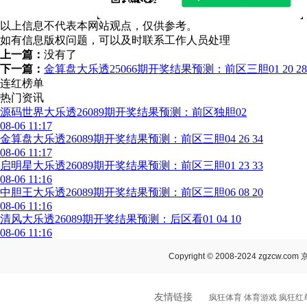
以上信息不代表本网站观点，仅供参考。
如有信息版权问题，可以及时联系工作人员处理
上一篇：
没有了
下一篇：
金算盘大乐透25066期开奖结果预测：前区三胆01 20 28
连红榜单
热门资讯
源码世界大乐透26089期开奖结果预测：前区独胆02
08-06 11:17
金算盘大乐透26089期开奖结果预测：前区三胆04 26 34
08-06 11:17
启明星大乐透26089期开奖结果预测：前区三胆01 23 33
08-06 11:16
中胆王大乐透26089期开奖结果预测：前区三胆06 08 20
08-06 11:16
清风大乐透26089期开奖结果预测：后区看01 04 10
08-06 11:16
Copyright © 2008-2024 zgzcw.com
友情链接
疯狂体育
体育游戏
疯狂红