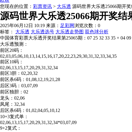
欧联
您现在的位置：
彩票资讯
>
大乐透
源码世界大乐透25066期开
源码世界大乐透25066期开奖结
2025年06月12日 10:19
来源：
足彩网
浏览次数：0
标签：
大乐透
大乐透选号
大乐透走势图
双色球分析
中国体育彩票大乐透开奖结果第25065期：07 25 32 33 35 + 04 0
大乐透预测：
前区20码：
02,03,05,06,10,13,14,15,16,17,20,22,23,29,30,31,32,33,34,35
前区10码：
02,06,13,15,17,20,29,31,32,34
前区3胆：02,20,32
前区杀6码：01,08,12,19,21,28
后区3码：03,07,09
前区独胆：02
龙头：02,06
凤尾：32,34
后区杀6码：01,02,04,05,10,12
10+3复式单：
02,06,13,15,17,20,29,31,32,34*03,07,09
9+2复式：